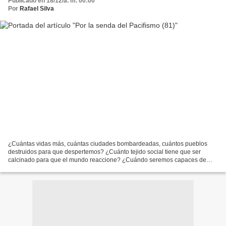
Publicado en 18/12/a. m. 00:00
Por
Rafael Silva
¿Cuántas vidas más, cuántas ciudades bombardeadas, cuántos pueblos
destruidos para que despertemos? ¿Cuánto tejido social tiene que ser
calcinado para que el mundo reaccione? ¿Cuándo seremos capaces de
detener a la OTAN y a Estados Unidos? Como venimos...