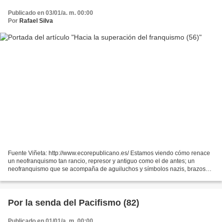
Publicado en 03/01/a. m. 00:00
Por
Rafael Silva
Fuente Viñeta: http://www.ecorepublicano.es/ Estamos viendo cómo renace
un neofranquismo tan rancio, represor y antiguo como el de antes; un
neofranquismo que se acompaña de aguiluchos y símbolos nazis, brazos
hitlerianos cara al sol, y que promueve palizas...
Por la senda del Pacifismo (82)
Publicado en 01/01/a. m. 00:00