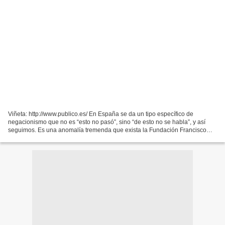
Viñeta: http://www.publico.es/ En España se da un tipo específico de
negacionismo que no es “esto no pasó”, sino “de esto no se habla”, y así
seguimos. Es una anomalía tremenda que exista la Fundación Francisco
Franco, es una anomalía obscena que no se...