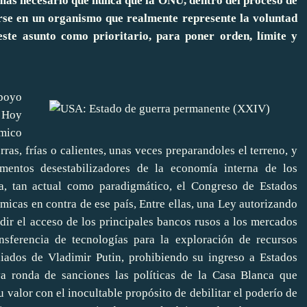
 más necesario que nunca que la ONU, dentro del proceso de
irse en un organismo que realmente represente la voluntad
te asunto como prioritario, para poner orden, límite y
apoyo
 Hoy
ómico
as, frías o calientes, unas veces preparandoles el terreno, y
entos desestabilizadores de la economía interna de los
a, tan actual como paradigmático, el Congreso de Estados
icas en contra de ese país, Entre ellas, una Ley autorizando
dir el acceso de los principales bancos rusos a los mercados
nsferencia de tecnologías para la exploración de recursos
liados de Vladimir Putin, prohibiendo su ingreso a Estados
 ronda de sanciones las políticas de la Casa Blanca que
u valor con el inocultable propósito de debilitar el poderío de