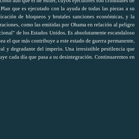
oso aún que el de Hitler, cuyos ejecutores son criminales de
Plan que es ejecutado con la ayuda de todas las piezas a su
aplicación de bloqueos y brutales sanciones económicas, y la
araciones, como las emitidas por Obama en relación al peligro
cional" de los Estados Unidos. Es absolutamente escandaloso
sea el que más contribuye a este estado de guerra permanente,
l y degradante del imperio. Una irresistible pestilencia que
buye cada día que pasa a su desintegración. Continuaremos en