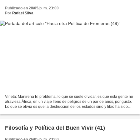
Publicado en 28/05/p. m. 23:00
Por
Rafael Silva
Viñeta: Martirena El problema, lo que se suele olvidar, es que esta gente no
atraviesa África, en un viaje lleno de peligros de un par de años, por gusto.
Lo que se obvia es que la destrucción de los Estados sirio y libio ha sido
una bomba de relojería...
Filosofía y Política del Buen Vivir (41)
Publicado en 26/05/p. m. 23:00