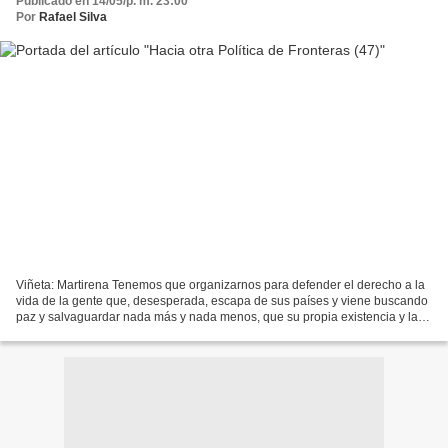
Publicado en 14/05/p. m. 23:00
Por
Rafael Silva
Viñeta: Martirena Tenemos que organizarnos para defender el derecho a la
vida de la gente que, desesperada, escapa de sus países y viene buscando
paz y salvaguardar nada más y nada menos, que su propia existencia y la
de sus hijos. Los pobres y descastados...