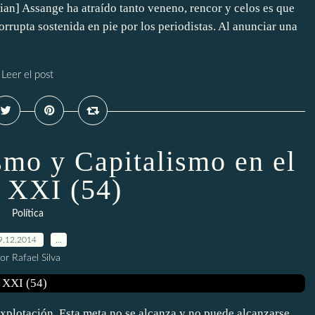
lian] Assange ha atraído tanto veneno, rencor y celos es que
orrupta sostenida en pie por los periodistas. Al anunciar una
Leer el post
smo y Capitalismo en el
o XXI (54)
Política
9.12.2014
…
or Rafael Silva
 explotación. Esta meta no se alcanza y no puede alcanzarse