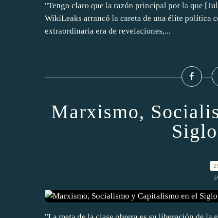
"Tengo claro que la razón principal por la que [Ju
WikiLeaks arrancó la careta de una élite política c
extraordinaria era de revelaciones,...
Marxismo, Sociali
Sigl
2
P
"La meta de la clase obrera es su liberación de la