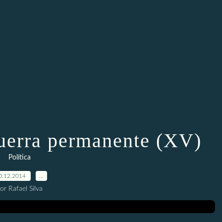
uerra permanente (XV)
Política
0.12.2014
…
or Rafael Silva