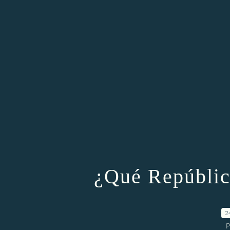
¿Qué Repúblic
2
P