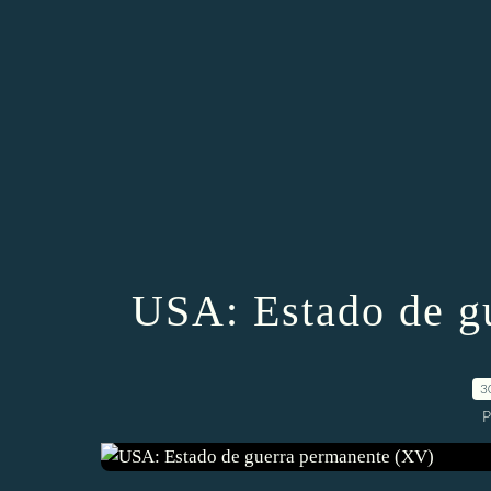
USA: Estado de g
3
P