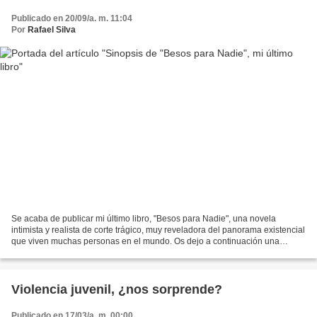
Publicado en 20/09/a. m. 11:04
Por
Rafael Silva
Se acaba de publicar mi último libro, "Besos para Nadie", una novela
intimista y realista de corte trágico, muy reveladora del panorama existencial
que viven muchas personas en el mundo. Os dejo a continuación una
sinopsis de la obra: Al límite de sus...
Violencia juvenil, ¿nos sorprende?
Publicado en 17/03/a. m. 00:00