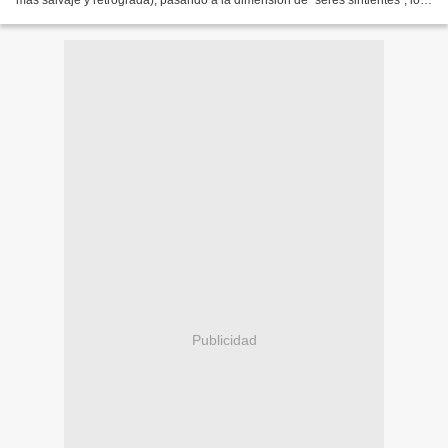
más salvaje y retrógrada), pasando a la dimensión de “seres sintientes”, lo
cual les reconocerá determinados...
Publicidad