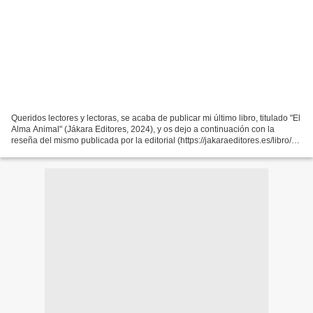
Queridos lectores y lectoras, se acaba de publicar mi último libro, titulado "El
Alma Animal" (Jákara Editores, 2024), y os dejo a continuación con la
reseña del mismo publicada por la editorial (https://jakaraeditores.es/libro/el-
alma-animal_155656/):...