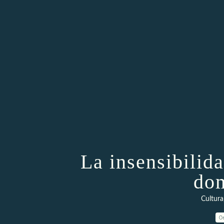
La insensibilid
dom
Cultura
0