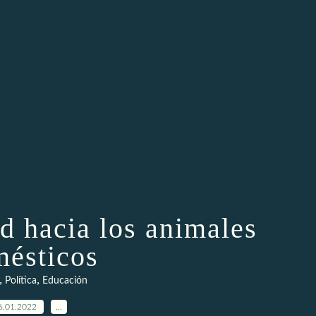
ad hacia los animales
ésticos
,
,
Política
Educación
6.01.2022
…