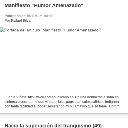
Manifiesto "Humor Amenazado"
Publicado en 16/11/a. m. 00:00
Por
Rafael Silva
Fuente Viñeta: http://www.ecorepublicano.es/ En una democracia sana es
síntoma preocupante que viñetas, tuits, gags o artículos satíricos indignen
con tanta facilidad al poder, resultando muy llamativo que se tome la broma
tan en serio Recientemente estamos...
Hacia la superación del franquismo (49)