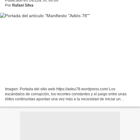
Publicado en 14/11/a. m. 00:00
Por
Rafael Silva
Imagen: Portada del sitio web https://adeu78.wordpress.com/ Los
escándalos de corrupción, los recortes constantes y el juego entre unas
élites continuistas apuntan una vez más a la necesidad de iniciar un
proceso constituyente entre todas y desde abajo...