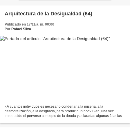
Arquitectura de la Desigualdad (64)
Publicado en 17/11/a. m. 00:00
Por
Rafael Silva
¿A cuántos individuos es necesario condenar a la miseria, a la
desmoralización, a la desgracia, para producir un rico? Bien, una vez
introducido el perverso concepto de la deuda y aclaradas algunas falacias
previas (aún tendremos muchas más que desmontar),...