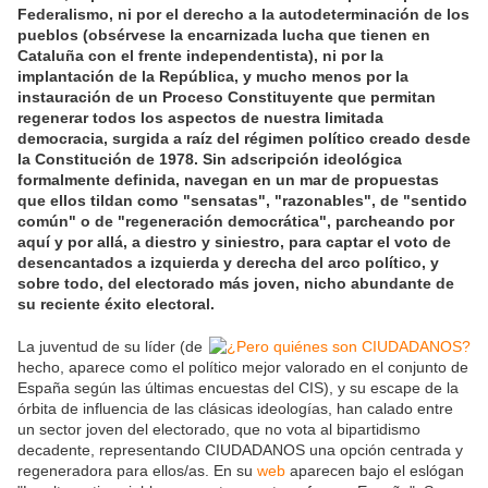
Federalismo, ni por el derecho a la autodeterminación de los
pueblos (obsérvese la encarnizada lucha que tienen en
Cataluña con el frente independentista), ni por la
implantación de la República, y mucho menos por la
instauración de un Proceso Constituyente que permitan
regenerar todos los aspectos de nuestra limitada
democracia, surgida a raíz del régimen político creado desde
la Constitución de 1978. Sin adscripción ideológica
formalmente definida, navegan en un mar de propuestas
que ellos tildan como "sensatas", "razonables", de "sentido
común" o de "regeneración democrática", parcheando por
aquí y por allá, a diestro y siniestro, para captar el voto de
desencantados a izquierda y derecha del arco político, y
sobre todo, del electorado más joven, nicho abundante de
su reciente éxito electoral.
La juventud de su líder (de
hecho, aparece como el político mejor valorado en el conjunto de
España según las últimas encuestas del CIS), y su escape de la
órbita de influencia de las clásicas ideologías, han calado entre
un sector joven del electorado, que no vota al bipartidismo
decadente, representando CIUDADANOS una opción centrada y
regeneradora para ellos/as. En su
web
aparecen bajo el eslógan