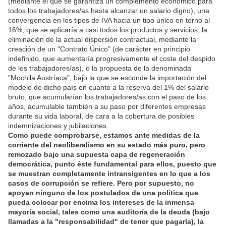
(mediante el que se garantiza un complemento económico para
todos los trabajadores/as hasta alcanzar un salario digno), una
convergencia en los tipos de IVA hacia un tipo único en torno al
16%, que se aplicaría a casi todos los productos y servicios, la
eliminación de la actual dispersión contractual, mediante la
creación de un "Contrato Único" (de carácter en principio
indefinido, que aumentaría progresivamente el coste del despido
de los trabajadores/as), o la propuesta de la denominada
"Mochila Austríaca", bajo la que se esconde la importación del
modelo de dicho país en cuanto a la reserva del 1% del salario
bruto, que acumularían los trabajadores/as con el paso de los
años, acumulable también a su paso por diferentes empresas
durante su vida laboral, de cara a la cobertura de posibles
indemnizaciones y jubilaciones.
Como puede comprobarse, estamos ante medidas de la
corriente del neoliberalismo en su estado más puro, pero
remozado bajo una supuesta capa de regeneración
democrática, punto éste fundamental para ellos, puesto que
se muestran completamente intransigentes en lo que a los
casos de corrupción se refiere. Pero por supuesto, no
apoyan ninguno de los postulados de una política que
pueda colocar por encima los intereses de la inmensa
mayoría social, tales como una auditoría de la deuda (bajo
llamadas a la "responsabilidad" de tener que pagarla), la