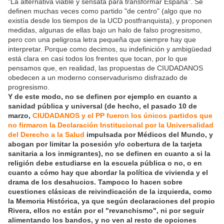
"La alternativa viable y sensata para transformar España". Se
definen muchas veces como partido "de centro" (algo que no
existía desde los tiempos de la UCD postfranquista), y proponen
medidas, algunas de ellas bajo un halo de falso progresismo,
pero con una peligrosa letra pequeña que siempre hay que
interpretar. Porque como decimos, su indefinición y ambigüedad
está clara en casi todos los frentes que tocan, por lo que
pensamos que, en realidad, las propuestas de CIUDADANOS
obedecen a un moderno conservadurismo disfrazado de
progresismo.
Y de este modo, no se definen por ejemplo en cuanto a
sanidad pública y universal (de hecho, el pasado 10 de
marzo,
CIUDADANOS y el PP fueron los únicos partidos que
no firmaron la Declaración Institucional por la Universalidad
del Derecho a la Salud
impulsada por Médicos del Mundo, y
abogan por limitar la posesión y/o cobertura de la tarjeta
sanitaria a los inmigrantes), no se definen en cuanto a si la
religión debe estudiarse en la escuela pública o no, o en
cuanto a cómo hay que abordar la política de vivienda y el
drama de los desahucios. Tampoco lo hacen sobre
cuestiones clásicas de reivindicación de la izquierda, como
la Memoria Histórica, ya que según declaraciones del propio
Rivera, ellos no están por el "revanchismo", ni por seguir
alimentando los bandos, y no ven al resto de opciones