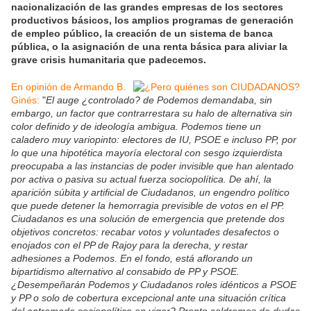
nacionalización de las grandes empresas de los sectores
productivos básicos, los amplios programas de generación
de empleo público, la creación de un sistema de banca
pública, o la asignación de una renta básica para aliviar la
grave crisis humanitaria que padecemos.
En opinión de Armando B.
Ginés:
"
El auge ¿controlado? de Podemos demandaba, sin
embargo, un factor que contrarrestara su halo de alternativa sin
color definido y de ideología ambigua. Podemos tiene un
caladero muy variopinto: electores de IU, PSOE e incluso PP, por
lo que una hipotética mayoría electoral con sesgo izquierdista
preocupaba a las instancias de poder invisible que han alentado
por activa o pasiva su actual fuerza sociopolítica. De ahí, la
aparición súbita y artificial de Ciudadanos, un engendro político
que puede detener la hemorragia previsible de votos en el PP.
Ciudadanos es una solución de emergencia que pretende dos
objetivos concretos: recabar votos y voluntades desafectos o
enojados con el PP de Rajoy para la derecha, y restar
adhesiones a Podemos. En el fondo, está aflorando un
bipartidismo alternativo al consabido de PP y PSOE.
¿Desempeñarán Podemos y Ciudadanos roles idénticos a PSOE
y PP o solo de cobertura excepcional ante una situación crítica