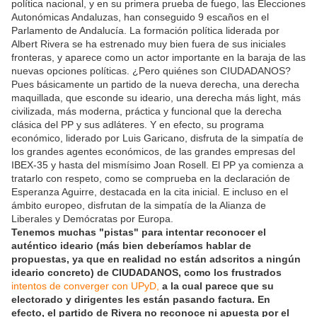
política nacional, y en su primera prueba de fuego, las Elecciones
Autonómicas Andaluzas, han conseguido 9 escaños en el
Parlamento de Andalucía. La formación política liderada por
Albert Rivera se ha estrenado muy bien fuera de sus iniciales
fronteras, y aparece como un actor importante en la baraja de las
nuevas opciones políticas. ¿Pero quiénes son CIUDADANOS?
Pues básicamente un partido de la nueva derecha, una derecha
maquillada, que esconde su ideario, una derecha más light, más
civilizada, más moderna, práctica y funcional que la derecha
clásica del PP y sus adláteres. Y en efecto, su programa
económico, liderado por Luis Garicano, disfruta de la simpatía de
los grandes agentes económicos, de las grandes empresas del
IBEX-35 y hasta del mismísimo Joan Rosell. El PP ya comienza a
tratarlo con respeto, como se comprueba en la declaración de
Esperanza Aguirre, destacada en la cita inicial. E incluso en el
ámbito europeo, disfrutan de la simpatía de la Alianza de
Liberales y Demócratas por Europa.
Tenemos muchas "pistas" para intentar reconocer el
auténtico ideario (más bien deberíamos hablar de
propuestas, ya que en realidad no están adscritos a ningún
ideario concreto) de CIUDADANOS, como los frustrados
intentos de converger con UPyD,
a la cual parece que su
electorado y dirigentes les están pasando factura. En
efecto, el partido de Rivera no reconoce ni apuesta por el