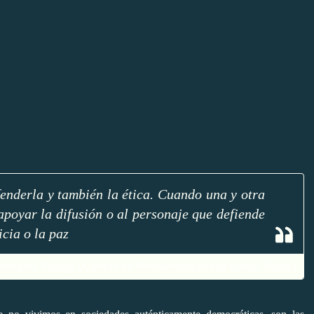
fenderla y también la ética. Cuando una y otra
apoyar la difusión o al personaje que defiende
icia o la paz
onzález Vallejo (Comité de Solidaridad con la Causa Árabe)