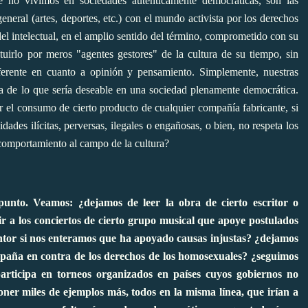
 no vivimos en sociedades auténticamente democráticas, son las
eneral (artes, deportes, etc.) con el mundo activista por los derechos
el intelectual, en el amplio sentido del término, comprometido con su
ituirlo por meros "agentes gestores" de la cultura de su tiempo, sin
eferente en cuanto a opinión y pensamiento. Simplemente, nuestras
ura de lo que sería deseable en una sociedad plenamente democrática.
el consumo de cierto producto de cualquier compañía fabricante, si
ades ilícitas, perversas, ilegales o engañosas, o bien, no respeta los
 comportamiento al campo de la cultura?
punto. Veamos: ¿dejamos de leer la obra de cierto escritor o
ir a los conciertos de cierto grupo musical que apoye postulados
intor si nos enteramos que ha apoyado causas injustas? ¿dejamos
ampaña en contra de los derechos de los homosexuales? ¿seguimos
articipa en torneos organizados en países cuyos gobiernos no
ner miles de ejemplos más, todos en la misma línea, que irían a