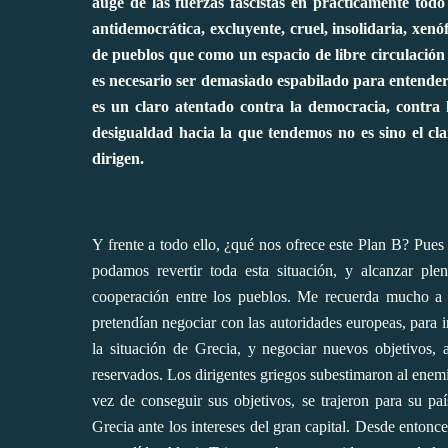
auge de las fuerzas fascistas en prácticamente tod
antidemocrática, excluyente, cruel, insolidaria, xe
de pueblos que como un espacio de libre circulació
es necesario ser demasiado espabilado para entender
es un claro atentado contra la democracia, contra 
desigualdad hacia la que tendemos no es sino el clar
dirigen.
Y frente a todo ello, ¿qué nos ofrece este Plan B? Pue
podamos revertir toda esta situación, y alcanzar ple
cooperación entre los pueblos. Me recuerda mucho a 
pretendían negociar con las autoridades europeas, para i
la situación de Grecia, y negociar nuevos objetivos,
reservados. Los dirigentes griegos subestimaron al enem
vez de conseguir sus objetivos, se trajeron para su pa
Grecia ante los intereses del gran capital. Desde entonce