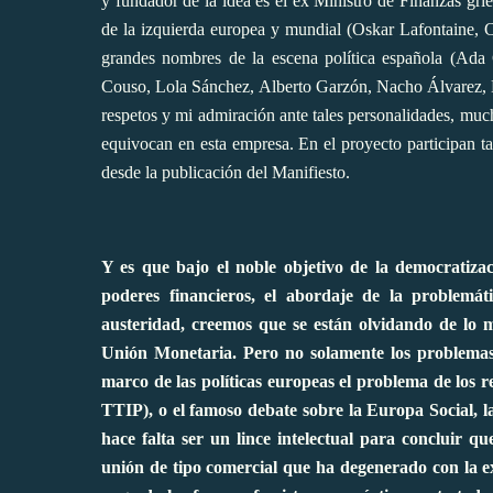
y fundador de la idea es el ex Ministro de Finanzas gr
de la izquierda europea y mundial (Oskar Lafontaine, 
grandes nombres de la escena política española (Ada
Couso, Lola Sánchez, Alberto Garzón, Nacho Álvarez, B
respetos y mi admiración ante tales personalidades, much
equivocan en esta empresa. En el proyecto participan 
desde la publicación del Manifiesto.
Y es que bajo el noble objetivo de la democratizac
poderes financieros, el abordaje de la problemáti
austeridad, creemos que se están olvidando de lo m
Unión Monetaria.
Pero no solamente los problemas
marco de las políticas europeas el problema de los 
TTIP), o el famoso debate sobre la Europa Social, l
hace falta ser un lince intelectual para concluir q
unión de tipo comercial que ha degenerado con la ex