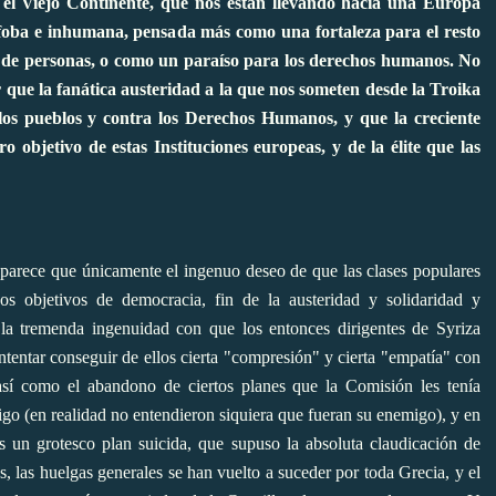
o el Viejo Continente, que nos están llevando hacia una Europa
nófoba e inhumana, pensada más como una fortaleza para el resto
n de personas, o como un paraíso para los derechos humanos. No
 que la fanática austeridad a la que nos someten desde la Troika
los pueblos y contra los Derechos Humanos, y que la creciente
o objetivo de estas Instituciones europeas, y de la élite que las
s parece que únicamente el ingenuo deseo de que las clases populares
nos objetivos de democracia, fin de la austeridad y solidaridad y
la tremenda ingenuidad con que los entonces dirigentes de Syriza
ntentar conseguir de ellos cierta "compresión" y cierta "empatía" con
 así como el abandono de ciertos planes que la Comisión les tenía
igo (en realidad no entendieron siquiera que fueran su enemigo), y en
ís un grotesco plan suicida, que supuso la absoluta claudicación de
s, las huelgas generales se han vuelto a suceder por toda Grecia, y el