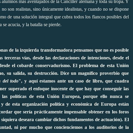
os alumnos más aventajados de la Canciller alemana y toda su tropa. Y
no son realistas, sino únicamente idealistas, y cuando no se dispone
omo de una solución integral que cubra todos los flancos posibles del
se acucia, y la batalla se pierde.
onas de la izquierda transformadora pensamos que no es posible
terceras vías, desde las declaraciones de intenciones, desde el
 desde el cobarde conservadurismo. El problema de esta Unión
o, su salida, su destrucción. Dice un magnífico proverbio que
 del todo
", y aquí estamos ante un caso de libro, que cuadra
ner superado el enfoque inocente de que hay que conseguir las
 las políticas de esta Unión Europea, porque ello nunca se
 y de esta organización política y económica de Europa están
cordar que sería prácticamente impensable obtener en los foros
siquiera deseara cambiar dichos fundamentos de actuación). El
untad, ni por mucho que concienciemos a los auditorios de la