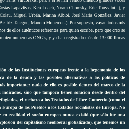
iego Yanis Varuofakis, pero a él se han venido uniendo grandes voces
Costas Lapavitsas, Ken Loach, Noam Chomsky, Eric Toussaint...), y
 Colau, Miguel Urbán, Marina Albiol, José María González, Javier
eatriz Talegón, Manolo Monereo...). Por supuesto, vayan todos mis
os de ellos auténticos referentes para quien escribe, pero que creo se
también numerosas ONG's, y ya han registrado más de 13.000 firmas
ión de las Instituciones europeas frente a la hegemonía de los
ca de la deuda y las posibles alternativas a las políticas de
ás importante: nada de ello es posible dentro del marco de la
 indicados, sino que tampoco tienen solución desde dentro del
refugiados, el rechazo a los Tratados de Libre Comercio (como el
a Europa de los Pueblos o los Estados Socialistas de Europa. No
ue en realidad el sueño europeo nunca existió (que sólo fue una
plosión del capitalismo neoliberal globalizado), que tenemos un