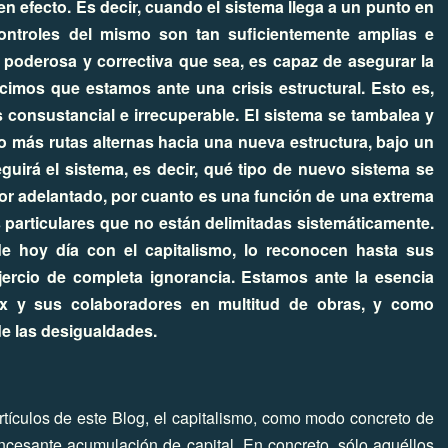
ten efecto. Es decir, cuando el sistema llega a un punto en
controles del mismo son tan suficientemente amplias e
 poderosa y correctiva que sea, es capaz de asegurar la
imos que estamos ante una crisis estructural. Esto es,
is consustancial e irrecuperable. El sistema se tambalea y
 o más rutas alternas hacia una nueva estructura, bajo un
eguirá el sistema, es decir, qué tipo de nuevo sistema se
por adelantado, por cuanto es una función de una extrema
 particulares que no están delimitadas sistemáticamente.
e hoy día con el capitalismo, lo reconocen hasta sus
ejercio de completa ignorancia. Estamos ante la esencia
rx y sus colaboradores en multitud de obras, y como
e las desigualdades.
ículos de este Blog, el capitalismo, como modo concreto de
incesante acumulación de capital. En concreto, sólo aquéllos