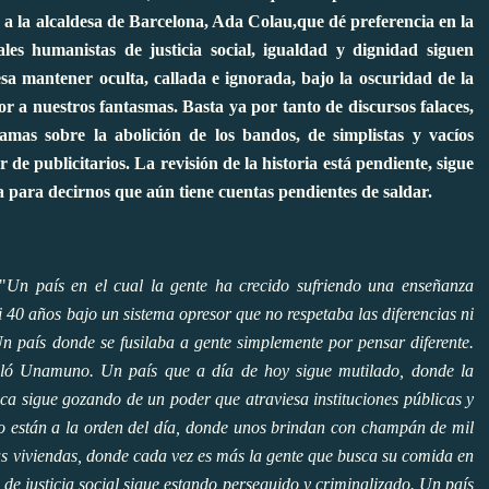
a la alcaldesa de Barcelona, Ada Colau,que dé preferencia en la
eales humanistas de justicia social, igualdad y dignidad siguen
sa mantener oculta, callada e ignorada, bajo la oscuridad de la
or a nuestros fantasmas. Basta ya por tanto de discursos falaces,
amas sobre la abolición de los bandos, de simplistas y vacíos
 de publicitarios. La revisión de la historia está pendiente, sigue
sa para decirnos que aún tiene cuentas pendientes de saldar.
"
Un país en el cual la gente ha crecido sufriendo una enseñanza
i 40 años bajo un sistema opresor que no respetaba las diferencias ni
. Un país donde se fusilaba a gente simplemente por pensar diferente.
aló Unamuno. Un país que a día de hoy sigue mutilado, donde la
ica sigue gozando de un poder que atraviesa instituciones públicas y
mo están a la orden del día, donde unos brindan con champán de mil
sus viviendas, donde cada vez es más la gente que busca su comida en
de justicia social sigue estando perseguido y criminalizado. Un país