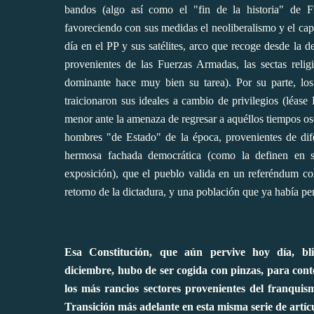
bandos (algo así como el "fin de la historia" de F
favoreciendo con sus medidas el neoliberalismo y el cap
día en el PP y sus satélites, arco que recoge desde la 
provenientes de las Fuerzas Armadas, las sectas reli
dominante hace muy bien su tarea). Por su parte, los
traicionaron sus ideales a cambio de privilegios (léa
menor ante la amenaza de regresar a aquéllos tiempos os
hombres "de Estado" de la época, provenientes de dife
hermosa fachada democrática (
como la definen en s
exposición
), que el pueblo valida en un referéndum c
retorno de la dictadura, y una población que ya había p
Esa Constitución, que aún pervive hoy día, bl
diciembre,
hubo de ser cogida con pinzas, para cont
los más rancios sectores provenientes del franqu
Transición más adelante en esta misma serie de artí