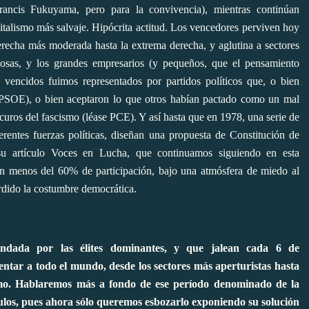
rancis Fukuyama, pero para la convivencia), mientras continúan
italismo más salvaje. Hipócrita actitud. Los vencedores perviven hoy
derecha más moderada hasta la extrema derecha, y aglutina a sectores
giosas, y los grandes empresarios (y pequeños, que el pensamiento
 vencidos fuimos representados por partidos políticos que, o bien
se PSOE), o bien aceptaron lo que otros habían pactado como un mal
curos del fascismo (léase PCE). Y así hasta que en 1978, una serie de
rentes fuerzas políticas, diseñan una propuesta de Constitución de
u artículo Voces en Lucha, que continuamos siguiendo en esta
on menos del 60% de participación, bajo una atmósfera de miedo al
erdido la costumbre democrática.
indada por las élites dominantes, y que jalean cada 6 de
entar a todo el mundo, desde los sectores más aperturistas hasta
ismo. Hablaremos más a fondo de ese período denominado de la
culos, pues ahora sólo queremos esbozarlo exponiendo su solución