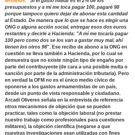
términos:
"
Si el gasto militar es el 2% de los
presupuestos y a mi me toca pagar 100, pagaré 98
porque tampoco quiero dejar de abonar esta cantidad
al Estado. De manera que lo que se hace es elegir una
ONG o alguna acción social, entregar esos dos euros
restantes y decirle a Hacienda: "A mí me tocaría pagar
100 pero como dos se los van a gastar muy mal, ahí
tienen los otros 98
". Ese recibo de abono a la ONG en
cuestión se lleva también a Hacienda, por lo cual se
demuestra que no existe ningún tipo de engaño por
parte del contribuyente (de cara a una posible multa o
sanción por parte de la administración tributaria). Pero
en verdad la OFM no es el único medio cívico de
oponerse a los gastos armamentistas de un país,
desde un punto de vista responsable y ciudadano.
Arcadi Oliveres señala en la entrevista de referencia
otros mecanismos de objeción que se pueden
practicar, tales como la objeción laboral (no prestar
nuestro trabajo como profesionales para cuestiones
militares), la objeción científica (negarse a que
nuestras investigaciones sean utilizadas con fines