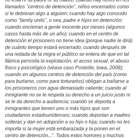
llamados "centros de detención", niños encerrados como
si le debieran algo a alguien; cuando hay algo conocido
como "family units", o sea, padre e hijos en detención;
cuando encierran a gente inocente por meses (algunos
casos hasta más de un año); cuando en el centro de
detención el prisionero no tiene idea (porque nadie le dirá)
de cuánto tiempo estará encerrado; cuando después de
una redada de la migra el público se entera de que en tal
fábrica persistía la explotación, el acoso sexual, el abuso
físico y psicológico (véase caso Postville, Iowa, 2008);
cuando en algunos centros de detención del país (como
para burlarse, como para torturarlos) obligan a bañarse a
los prisioneros con agua demasiado caliente; cuando al
inmigrante no se le respeta su derecho a un juicio justo ni
se le da derecho a audiencia; cuando se deporta a
inmigrantes que tienen uno o más hijos que son
ciudadanos estadounidenses; cuando deportan a madres
solteras y dan en adopción a su hijo o hija; cuando no les
importa si la mujer está embarazada y la ponen en el
centro de detención...
". Todos estos horrores y muchos