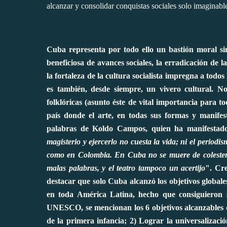
alcanzar y consolidar conquistas sociales solo imaginab
Cuba representa por todo ello un bastión moral si
beneficiosa de avances sociales, la erradicación de 
la fortaleza de la cultura socialista impregna a tod
es también, desde siempre, un vivero cultural. No
folklóricas (asunto éste de vital importancia para t
país donde el arte, en todas sus formas y manifest
palabras de Koldo Campos, quien ha manifestad
magisterio y ejercerlo no cuesta la vida; ni el period
como en Colombia. En Cuba no se muere de colestero
malas palabras, y el teatro tampoco un acertijo
". Cre
destacar que
solo Cuba alcanzó los objetivos globa
en toda América Latina,
hecho que consiguieron s
UNESCO, se mencionan los 6 objetivos alcanzables q
de la primera infancia; 2) Lograr la universalizaci