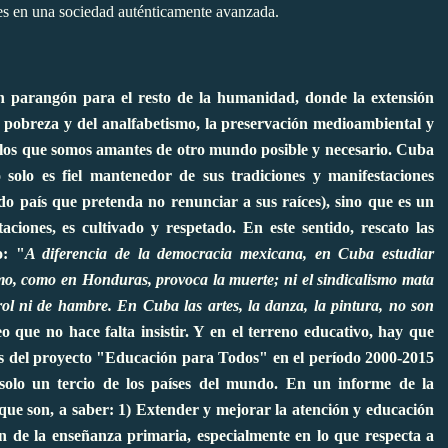
les en una sociedad auténticamente avanzada.
n parangón para el resto de la humanidad, donde la extensión
la pobreza y del analfabetismo, la preservación medioambiental y
os los que somos amantes de otro mundo posible y necesario. Cuba
 solo es fiel mantenedor de sus tradiciones y manifestaciones
odo país que pretenda no renunciar a sus raíces), sino que es un
aciones, es cultivado y respetado. En este sentido, rescato las
o: "
A diferencia de la democracia mexicana, en Cuba estudiar
ismo, como en Honduras, provoca la muerte; ni el sindicalismo mata
l ni de hambre. En Cuba las artes, la danza, la pintura, no son
o que no hace falta insistir. Y en el terreno educativo, hay que
les del proyecto "Educación para Todos" en el período 2000-2015
olo un tercio de los países del mundo. En un informe de la
ue son, a saber: 1) Extender y mejorar la atención y educación
ón de la enseñanza primaria, especialmente en lo que respecta a