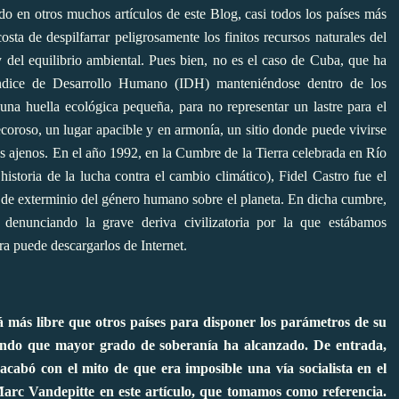
 en otros muchos artículos de este Blog, casi todos los países más
sta de despilfarrar peligrosamente los finitos recursos naturales del
y del equilibrio ambiental. Pues bien, no es el caso de Cuba, que ha
Indice de Desarrollo Humano (IDH) manteniéndose dentro de los
 una huella ecológica pequeña, para no representar un lastre para el
ecoroso, un lugar apacible y en armonía, un sitio donde puede vivirse
los ajenos. En el año 1992, en la Cumbre de la Tierra celebrada en Río
historia de la lucha contra el cambio climático), Fidel Castro fue el
es de exterminio del género humano sobre el planeta. En dicha cumbre,
 denunciando la grave deriva civilizatoria por la que estábamos
ra puede descargarlos de Internet.
 más libre que otros países para disponer los parámetros de su
mundo que mayor grado de soberanía ha alcanzado. De entrada,
bó con el mito de que era imposible una vía socialista en el
rc Vandepitte en este artículo, que tomamos como referencia
.