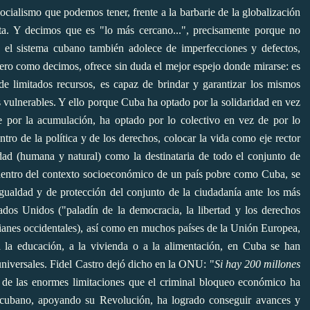
Socialismo que podemos tener, frente a la barbarie de la globalización
eta. Y decimos que es "lo más cercano...", precisamente porque no
 el sistema cubano también adolece de imperfecciones y defectos,
Pero como decimos, ofrece sin duda el mejor espejo donde mirarse: es
e limitados recursos, es capaz de brindar y garantizar los mismos
s vulnerables. Y ello porque Cuba ha optado por la solidaridad en vez
e por la acumulación, ha optado por lo colectivo en vez de por lo
tro de la política y de los derechos, colocar la vida como eje rector
dad (humana y natural) como la destinataria de todo el conjunto de
y dentro del contexto socioeconómico de un país pobre como Cuba, se
 igualdad y de protección del conjunto de la ciudadanía ante los más
dos Unidos ("paladín de la democracia, la libertad y los derechos
dianes occidentales), así como en muchos países de la Unión Europea,
a la educación, a la vivienda o a la alimentación, en Cuba se han
universales. Fidel Castro dejó dicho en la ONU: "
Si hay 200 millones
 de las enormes limitaciones que el criminal bloqueo económico ha
blo cubano, apoyando su Revolución, ha logrado conseguir avances y