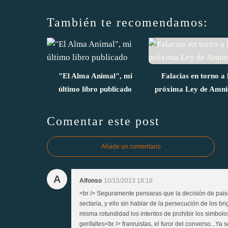
También te recomendamos:
"El Alma Animal", mi
Falacias en torno a 
último libro publicado
próxima Ley de Amni
Comentar este post
Añade un comentario
A
Alfonso
10/15/2013 18:18
<br /> Seguramente pensaras que la decisión de pais
sectaria, y ello sin hablar de la persecución de los 
misma rotundidad los intentos de prohibir los simbolo
gerifaltes<br /> franruistas, el furor del converso...