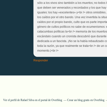
sólo a los vivos sino también a los muertos; no todos 
que deben ser venerados y recordados y los que hay 
iguales: los hay «excelentes» y<br /> otros omisibles.
los caídos por el otro bando. Una vez invertida la situa
caídos por el propio bando, culto que es parte importan
género de cultos políticos no sabe de ecumenismos: e
catacumbas políticas la<br /> memoria de los muertos
escándalo cuando un cronista descubrió que durante l
dedicada a un fascista. ¡No se la había rebautizado co
toda la razón, ya que realmente se trata<br /> de un c
momento.)<br />
Responder
Ver el perfil de
Rafael Silva
en el portal de Overblog
Crear un blog gratis en Overblog