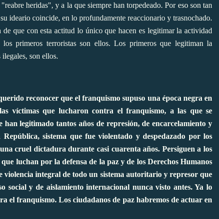
"reabre heridas", y a la que siempre han torpedeado. Por eso son tan
su ideario coincide, en lo profundamente reaccionario y trasnochado.
de que con esta actitud lo único que hacen es legitimar la actividad
los primeros terroristas son ellos. Los primeros que legitiman la
 ilegales, son ellos.
 querido reconocer que el franquismo supuso una época negra en
as víctimas que lucharon contra el franquismo, a las que se
e han legitimado tantos años de represión, de encarcelamiento y
a República, sistema que fue violentado y despedazado por los
 una cruel dictadura durante casi cuarenta años. Persiguen a los
s que luchan por la defensa de la paz y de los Derechos Humanos
e violencia integral de todo un sistema autoritario y represor que
o social y de aislamiento internacional nunca visto antes. Ya lo
a el franquismo. Los ciudadanos de paz habremos de actuar en