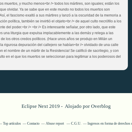
los muertos, y mucho menos<br /> todos los mártires, son iguales; están los
que olvidar. Ya se sabe que en este mundo no todos los muertos son
 Así, el fascismo exaltó a sus mártires y lanzó a la oscuridad de la memoria a
ción política, también se invirtió el objeto<br /> de aquel culto necrófilo a los
te del poder.<br /> <br /> Es interesante señalar, por otro lado, que este
s una liturgia que expulsa implacablemente a las demás y relega a las
 de los otros credos políticos. (Hace unos años se produjo en Milán un
a rigurosa depuración del callejero se habían<br /> olvidado de una calle
n el nombre de un mártir de la Resistencia! Se calificó de sacrilegio, y con
ulto en el que los muertos se seleccionan para legitimar a los poderosos del
Eclipse Next 2019 - Alojado por
Overblog
Top artículos
Contacto
Abuse report
C.G.U.
Ingresos en forma de derechos 