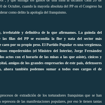
ol", y que sufraga los gastos de una misa al dictador cada 20 de
10 de Octubre, cuando la mayoría absoluta del PP en el Congreso ha
iderar como delito la apología del franquismo.
, irrefutable y definitiva de lo que afirmamos. La guinda del
las filas del PP se escondía la flor y nata del sector más
Se caen por su propio peso. El Partido Popular es una vergüenza.
iosos empedernidos (el Ministro del Interior, Jorge Fernández
s actos con el horario de las misas a las que asiste), cínicos y
ital, amigos de los grandes empresarios de este país, defensores
an, ahora también podemos sumar a todos esos cargos el de
procesos de extradición de los torturadores franquistas que se han
a represora de las manifestaciones populares, por eso le tienen tantas