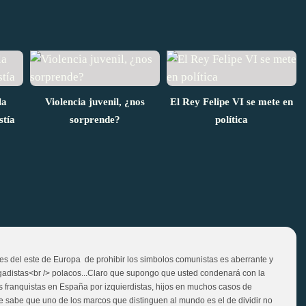
la
Violencia juvenil, ¿nos
El Rey Felipe VI se mete en
stía
sorprende?
política
es del este de Europa de prohibir los simbolos comunistas es aberrante y
brigadistas<br /> polacos...Claro que supongo que usted condenará con la
s franquistas en España por izquierdistas, hijos en muchos casos de
Ya se sabe que uno de los marcos que distinguen al mundo es el de dividir no