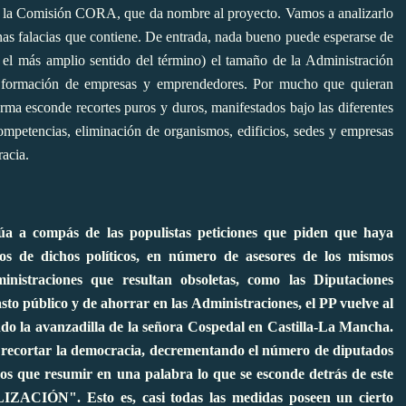
de la Comisión CORA, que da nombre al proyecto. Vamos a analizarlo
nas falacias que contiene. De entrada, nada bueno puede esperarse de
el más amplio sentido del término) el tamaño de la Administración
la formación de empresas y emprendedores. Por mucho que quieran
rma esconde recortes puros y duros, manifestados bajo las diferentes
competencias, eliminación de organismos, edificios, sedes y empresas
racia.
úa a compás de las populistas peticiones que piden que haya
ios de dichos políticos, en número de asesores de los mismos
nistraciones que resultan obsoletas, como las Diputaciones
asto público y de ahorrar en las Administraciones, el PP vuelve al
endo la avanzadilla de la señora Cospedal en Castilla-La Mancha.
s recortar la democracia, decrementando el número de diputados
mos que resumir en una palabra lo que se esconde detrás de este
ZACIÓN". Esto es, casi todas las medidas poseen un cierto