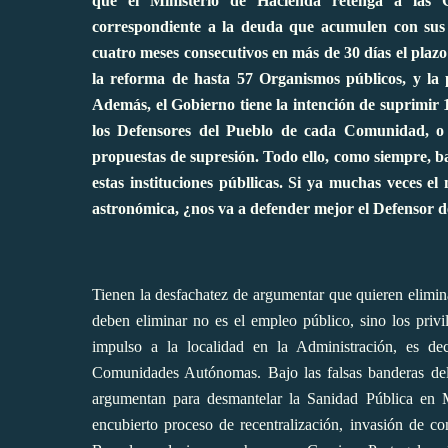
que el Ministerio de Hacienda retenga a las C
correspondiente a la deuda que acumulen con sus
cuatro meses consecutivos en más de 30 días el plaz
la reforma de hasta 57 Organismos públicos, y la p
Además, el Gobierno tiene la intención de suprimir 
los Defensores del Pueblo de cada Comunidad, o l
propuestas de supresión. Todo ello, como siempre, b
estas instituciones públlicas. Si ya muchas veces 
astronómica, ¿nos va a defender mejor el Defensor d
Tienen la desfachatez de argumentar que quieren elimin
deben eliminar no es el empleo público, sino los privil
impulso a la localidad en la Administración, es de
Comunidades Autónomas. Bajo las falsas banderas del 
argumentan para desmantelar la Sanidad Pública en 
encubierto proceso de recentralización, invasión de c