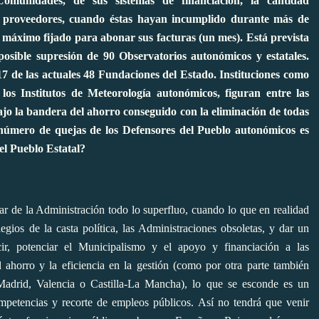
omunidades, de sus sistemas de financiación, la cantidad
 proveedores, cuando éstas hayan incumplido durante más de
o máximo fijado para abonar sus facturas (un mes). Está prevista
osible supresión de 90 Observatorios autonómicos y estatales.
17 de las actuales 48 Fundaciones del Estado. Instituciones como
os Institutos de Meteorología autonómicos, figuran entre las
ajo la bandera del ahorro conseguido con la eliminación de todas
el número de quejas de los Defensores del Pueblo autonómicos es
el Pueblo Estatal?
ar de la Administración todo lo superfluo, cuando lo que en realidad
egios de la casta política, las Administraciones obsoletas, y dar un
cir, potenciar el Municipalismo y el apoyo y financiación a las
ahorro y la eficiencia en la gestión (como por otra parte también
Madrid, Valencia o Castilla-La Mancha), lo que se esconde es un
ompetencias y recorte de empleos públicos. Así no tendrá que venir