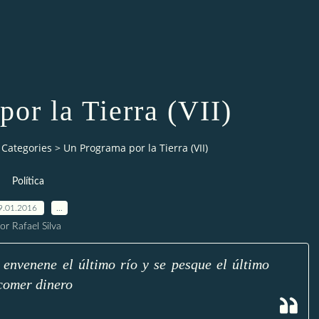
or la Tierra (VII)
Categories
>
Un Programa por la Tierra (VII)
Política
9.01.2016
…
or Rafael Silva
 envenene el último río y se pesque el último
comer dinero