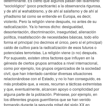
determinante. Es cierto que algunos pasan del islamismo
"sociológico" (poco practicante) a la observancia rigurosa,
y de ahí al wahabbismo, y de ahí al salafismo y de ahí al
yihadismo tal como se entiende en Europa, es decir,
violento. Pero la religión viene después, no antes de su
radicalización. Ya lo hemos dicho: desigualdad,
desorientación, discriminación, inseguridad, alienación
política, insatisfacción de necesidades básicas, todo ello
forma el principal (no decimos el único, pero sí el principal)
caldo de cultivo para la radicalización de esos futuros o
potenciales terroristas. La religión viene (o no) después.
Por supuesto, existen otros factores que influyen en la
génesis de ciertos grupos armados a nivel internacional,
como por ejemplo, los grupos organizados de la sociedad
civil, que han intentado cambiar diversas situaciones
relacionándose con el Estado, y no lo han conseguido, es
más probable que, a veces, recurran a tácticas extremistas
y que, eventualmente, alcancen apoyo o complicidad por
alguna parte de la población. Piénsese, por ejemplo, en
los diferentes grupos guerrilleros que se han venido
formando durante la segunda mitad del siglo XX en