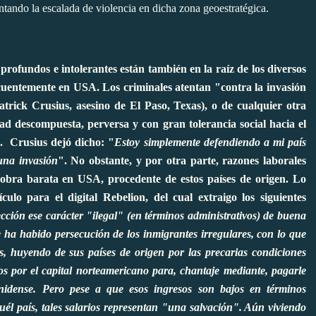
entando la escalada de violencia en dicha zona geoestratégica.
profundos e intolerantes están también en la raíz de los diversos
uentemente en USA. Los criminales atentan "contra la invasión
atrick Crusius, asesino de El Paso, Texas), o de cualquier otra
ad descompuesta, perversa y con gran tolerancia social hacia el
. Crusius dejó dicho: "
Estoy simplemente defendiendo a mi país
una invasión
". No obstante, y por otra parte, razones laborales
obra barata en USA, procedente de estos países de origen.
Lo
culo para el digital Rebelion, del cual extraigo los siguientes
cción ese carácter "ilegal" (en términos administrativos) de buena
 ha habido persecución de los inmigrantes irregulares, con lo que
, huyendo de sus países de origen por las precarias condiciones
s por el capital norteamericano para, chantaje mediante, pagarle
nidense. Pero pese a que esos ingresos son bajos en términos
uél país, tales salarios representan "una salvación". Aún viviendo