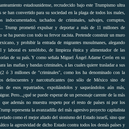
planteamiento estadounidense, recrudecido bajo este Trumpismo ultra
se han convertido para su sociedad en la plaga de todos los males,
s indocumentados, tachados de criminales, salvajes, corruptos,
es.... Trump prometió expulsar y deportar a más de 11 millones de
o se ha puesto con todo su fervor racista. Pretende construir un muro
exicano, y prohibir la entrada de migrantes musulmanes, alegando
l y laboral es xenófobo, de limpieza étnica y alimentador de las
orías de su país.
Y como señala Miguel Ángel Adame Cerón en su
a las mafias y bandas criminales, a las cuales quiere trasladar a sus
as (2 ó 3 millones de "criminales", como los ha denominado con la
eros delincuentes y narcotraficantes (no sólo de México sino de
án de esos repatriados, expoliándolos y saqueándolos aún más,
igrar. Pero...¿qué se puede esperar de un personaje carente de la más
o, que además no muestra respeto por el resto de países ni por los
Trump representa la avanzadilla del más agresivo proyecto capitalista
elado como el mejor aliado del sionismo del Estado israelí, sino que
mático la agresividad de dicho Estado contra todos los demás países y