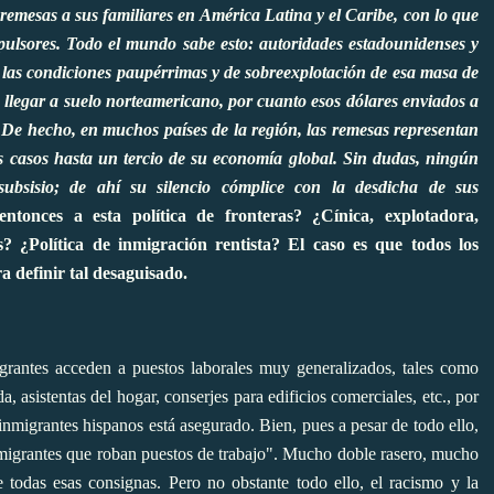
remesas a sus familiares en América Latina y el Caribe, con lo que
xpulsores. Todo el mundo sabe esto: autoridades estadounidenses y
r las condiciones paupérrimas y de sobreexplotación de esa masa de
 llegar a suelo norteamericano, por cuanto esos dólares enviados a
. De hecho, en muchos países de la región, las remesas representan
 casos hasta un tercio de su economía global. Sin dudas, ningún
ubsisio; de ahí su silencio cómplice con la desdicha de sus
tonces a esta política de fronteras? ¿Cínica, explotadora,
es? ¿Política de inmigración rentista? El caso es que todos los
 definir tal desaguisado.
grantes acceden a puestos laborales muy generalizados, tales como
, asistentas del hogar, conserjes para edificios comerciales, etc., por
nmigrantes hispanos está asegurado. Bien, pues a pesar de todo ello,
 "migrantes que roban puestos de trabajo". Mucho doble rasero, mucho
todas esas consignas. Pero no obstante todo ello, el racismo y la