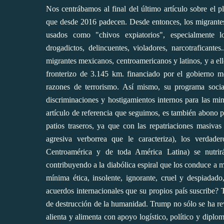
Nos centrábamos al final del último artículo sobre el 
que desde 2016 padecen. Desde entonces, los migrantes 
usados como "chivos expiatorios", especialmente lo
drogadictos, delincuentes, violadores, narcotraficant
migrantes mexicanos, centroamericanos y latinos, y a ell
fronterizo de 3.145 km. financiado por el gobierno m
razones de terrorismo. Así mismo, su programa socia
discriminaciones y hostigamientos internos para las min
artículo de referencia
que seguimos, es también abono par
patios traseros, ya que con las repatriaciones masiv
agresiva verborrea que le caracteriza), los verdad
Centroamérica y de toda América Latina) se nutrir
contribuyendo a la diabólica espiral que los conduce a m
mínima ética, insolente, ignorante, cruel y despiadad
acuerdos internacionales que su propios país suscribe? 
de destrucción de la humanidad. Trump no sólo se ha rev
alienta y alimenta con apoyo logístico, político y diplo