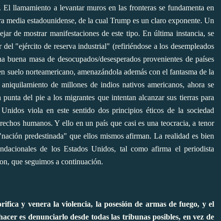
 El llamamiento a levantar muros en las fronteras se fundamenta en
tura media estadounidense, de la cual Trump es un claro exponente. Un
jar de mostrar manifestaciones de este tipo. En última instancia, se
del "ejército de reserva industrial" (refiriéndose a los desempleados
 una buena masa de desocupados/desesperados provenientes de países
 en suelo norteamericano, amenazándola además con el fantasma de la
l aniquilamiento de millones de indios nativos americanos, ahora se
 punta del pie a los migrantes que intentan alcanzar sus tierras para
Unidos viola en este sentido dos principios éticos de la sociedad
erechos humanos. Y ello en un país que casi es una teocracia, a tenor
 "nación predestinada" que ellos mismos afirman. La realidad es bien
fundacionales de los Estados Unidos,
tal como afirma el periodista
lion, que seguimos a continuación
.
fica y venera la violencia, la posesión de armas de fuego, y el
acer es denunciarlo desde todas las tribunas posibles, en vez de