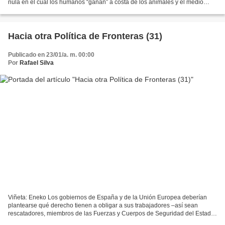
nula en el cual los humanos “ganan” a costa de los animales y el medio
ambiente. Por el contrario, un concepto...
Hacia otra Política de Fronteras (31)
Publicado en 23/01/a. m. 00:00
Por
Rafael Silva
Viñeta: Eneko Los gobiernos de España y de la Unión Europea deberían
plantearse qué derecho tienen a obligar a sus trabajadores –así sean
rescatadores, miembros de las Fuerzas y Cuerpos de Seguridad del Estado
o de entidades como la Cruz Roja– a lidiar...