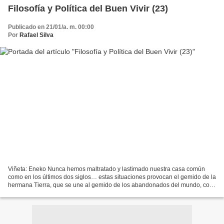
Filosofía y Política del Buen Vivir (23)
Publicado en 21/01/a. m. 00:00
Por
Rafael Silva
Viñeta: Eneko Nunca hemos maltratado y lastimado nuestra casa común
como en los últimos dos siglos… estas situaciones provocan el gemido de la
hermana Tierra, que se une al gemido de los abandonados del mundo, con
un clamor que nos reclama otro rumbo En...