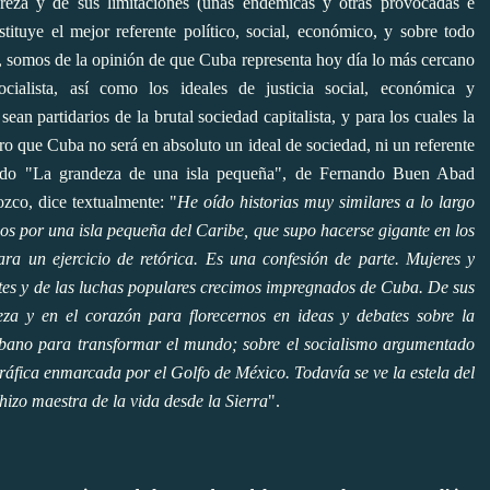
za y de sus limitaciones (unas endémicas y otras provocadas e
tituye el mejor referente político, social, económico, y sobre todo
o, somos de la opinión de que Cuba representa hoy día lo más cercano
cialista, así como los ideales de justicia social, económica y
an partidarios de la brutal sociedad capitalista, y para los cuales la
aro que Cuba no será en absoluto un ideal de sociedad, ni un referente
ulado "La grandeza de una isla pequeña", de Fernando Buen Abad
ozco,
dice textualmente: "
He oído historias muy similares a lo largo
s por una isla pequeña del Caribe, que supo hacerse gigante en los
ra un ejercicio de retórica. Es una confesión de parte. Mujeres y
artes y de las luchas populares crecimos impregnados de Cuba. De sus
eza y en el corazón para florecernos en ideas y debates sobre la
ubano para transformar el mundo; sobre el socialismo argumentado
ráfica enmarcada por el Golfo de México. Todavía se ve la estela del
hizo maestra de la vida desde la Sierra
".