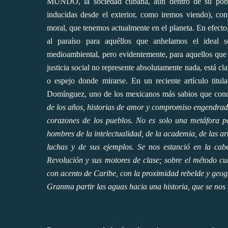
MUNDO, la sociedad cubana, aún dentro de su pobre
inducidas desde el exterior, como iremos viendo), cons
moral, que tenemos actualmente en el planeta. En efect
al paraíso para aquéllos que anhelamos el ideal so
medioambiental, pero evidentemente, para aquellos que se
justicia social no represente absolutamente nada, está cl
o espejo donde mirarse.
En un reciente artículo tit
Domínguez, uno de los mexicanos más sabios que con
de los años, historias de amor y compromiso engendrado
corazones de los pueblos. No es solo una metáfora pa
hombres de la intelectualidad, de la academia, de las 
luchas y de sus ejemplos. Se nos estanció en la cab
Revolución y sus motores de clase; sobre el método c
con acento de Caribe, con la proximidad rebelde y geog
Granma partir las aguas hacia una historia, que se nos 