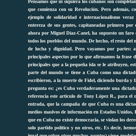
Pensamos que ni siquiera los cubanos son completam
que comienza con su Revolución. Pero además, c
ejemplo de solidaridad e internacionalismo veraz y
entereza de sus gentes, capitaneadas primero po
ahora por Miguel Díaz-Canel, ha supuesto un faro 
todos los pueblos del mundo. De hecho, el resto de
de lucha y dignidad. Pero vayamos por partes: a t
principales aspectos por lo que afirmamos la frase 
principales que a la pequeña isla se le atribuyen, e
parte del mundo se tiene a Cuba como una dictadur
escribieron, a la muerte de Fidel, diciendo burda y
pregunta es: ¿es Cuba verdaderamente una dictadur
referencia este artículo de Tony López R., para el 
entrada, que la campaña de que Cuba es una dictadu
medios masivos de información en Estados Unidos, 
que en Cuba no existe democracia, se violan los de
solo partido político y no otros, etc. Es decir, hem
igual que sobre otros muchos asuntos) viene modela