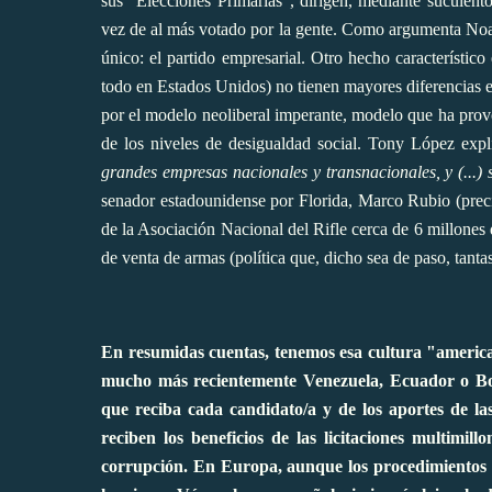
sus "Elecciones Primarias", dirigen, mediante suculent
vez de al más votado por la gente. Como argumenta Noa
único: el partido empresarial. Otro hecho característic
todo en Estados Unidos) no tienen mayores diferencias e
por el modelo neoliberal imperante, modelo que ha prov
de los niveles de desigualdad social. Tony López expl
grandes empresas nacionales y transnacionales, y (...)
senador estadounidense por Florida, Marco Rubio (preci
de la Asociación Nacional del Rifle cerca de 6 millones 
de venta de armas (política que, dicho sea de paso, tant
En resumidas cuentas, tenemos esa cultura "america
mucho más recientemente Venezuela, Ecuador o Bol
que reciba cada candidato/a y de los aportes de la
reciben los beneficios de las licitaciones multimi
corrupción. En Europa, aunque los procedimientos n