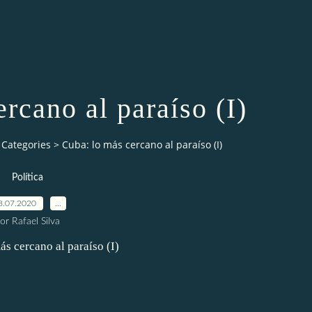
rcano al paraíso (I)
Categories
>
Cuba: lo más cercano al paraíso (I)
Política
8.07.2020
…
or Rafael Silva