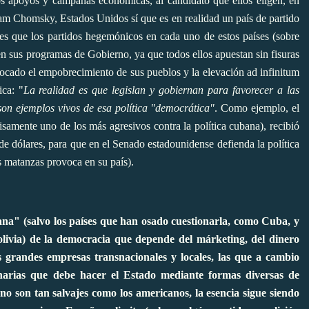
os apoyos y campañas económicas, al candidato que ellos eligen, en
m Chomsky, Estados Unidos sí que es en realidad un país de partido
o es que los partidos hegemónicos en cada uno de estos países (sobre
n sus programas de Gobierno, ya que todos ellos apuestan sin fisuras
ocado el empobrecimiento de sus pueblos y la elevación ad infinitum
ica: "
La realidad es que legislan y gobiernan para favorecer a las
 son ejemplos vivos de esa política "democrática"
. Como ejemplo, el
samente uno de los más agresivos contra la política cubana), recibió
de dólares, para que en el Senado estadounidense defienda la política
as matanzas provoca en su país).
na" (salvo los países que han osado cuestionarla, como Cuba, y
ivia) de la democracia que depende del márketing, del dinero
s grandes empresas transnacionales y locales, las que a cambio
llonarias que debe hacer el Estado mediante formas diversas de
o son tan salvajes como los americanos, la esencia sigue siendo