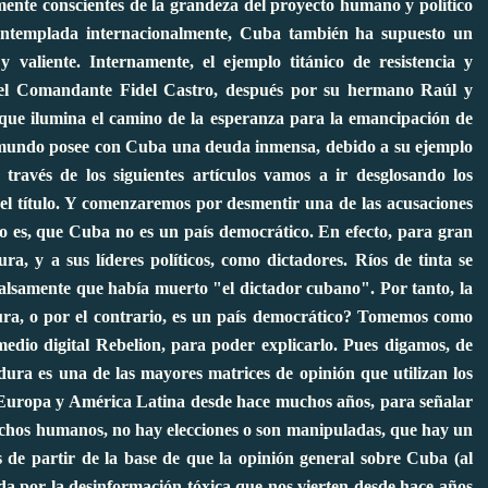
ente conscientes de la grandeza del proyecto humano y político
ontemplada internacionalmente, Cuba también ha supuesto un
 valiente. Internamente, el ejemplo titánico de resistencia y
r el Comandante Fidel Castro, después por su hermano Raúl y
que ilumina el camino de la esperanza para la emancipación de
l mundo posee con Cuba una deuda inmensa, debido a su ejemplo
ravés de los siguientes artículos vamos a ir desglosando los
del título. Y comenzaremos por desmentir una de las acusaciones
sto es, que Cuba no es un país democrático. En efecto, para gran
a, y a sus líderes políticos, como dictadores.
Ríos de tinta se
 falsamente que había muerto "el dictador cubano".
Por tanto, la
a, o por el contrario, es un país democrático?
Tomemos como
medio digital Rebelion, para poder explicarlo
. Pues digamos, de
ra es una de las mayores matrices de opinión que utilizan los
Europa y América Latina desde hace muchos años, para señalar
rechos humanos, no hay elecciones o son manipuladas, que hay un
os de partir de la base de que la opinión general sobre Cuba (al
da por la desinformación tóxica que nos vierten desde hace años