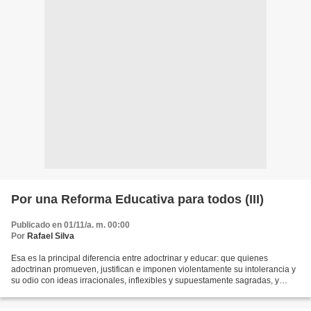
Por una Reforma Educativa para todos (III)
Publicado en 01/11/a. m. 00:00
Por
Rafael Silva
Esa es la principal diferencia entre adoctrinar y educar: que quienes
adoctrinan promueven, justifican e imponen violentamente su intolerancia y
su odio con ideas irracionales, inflexibles y supuestamente sagradas, y
quienes educan no tienen miedo al...