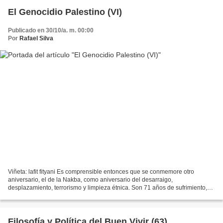
El Genocidio Palestino (VI)
Publicado en 30/10/a. m. 00:00
Por
Rafael Silva
Viñeta: lafit fityani Es comprensible entonces que se conmemore otro
aniversario, el de la Nakba, como aniversario del desarraigo,
desplazamiento, terrorismo y limpieza étnica. Son 71 años de sufrimiento,
derroteros por el mundo y 71 años de condena internacional...
Filosofía y Política del Buen Vivir (63)