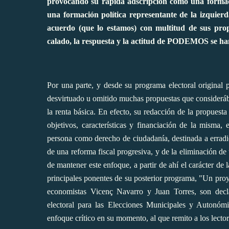
provocando su rápida adscripción como una formac
una formación política representante de la izquier
acuerdo (que lo estamos) con multitud de sus pro
calado, la respuesta y la actitud de PODEMOS se ha
Por una parte, y desde su programa electoral original
desvirtuado u omitido muchas propuestas que consideráb
la renta básica. En efecto, su redacción de la propuest
objetivos, características y financiación de la misma
persona como derecho de ciudadanía,
destinada a erradi
de una reforma fiscal progresiva, y de la eliminación de
de mantener este enfoque, a partir de ahí el carácter de
principales ponentes de su posterior programa, "
Un proy
economistas Vicenç Navarro y Juan Torres, son decla
electoral para las Elecciones Municipales y Autonó
enfoque crítico en su momento,
al que remito a los lecto