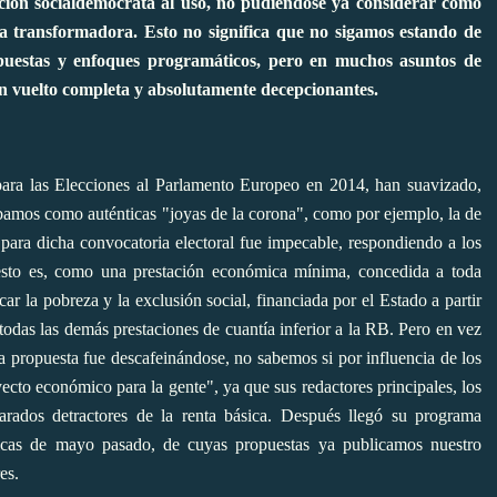
ión socialdemócrata al uso, no pudiéndose ya considerar como
da transformadora. Esto no significa que no sigamos estando de
puestas y enfoques programáticos, pero en muchos asuntos de
n vuelto completa y absolutamente decepcionantes.
 para las Elecciones al Parlamento Europeo en 2014, han suavizado,
amos como auténticas "joyas de la corona", como por ejemplo, la de
a para dicha convocatoria electoral fue impecable, respondiendo a los
, esto es, como una prestación económica mínima, concedida a toda
car la pobreza y la exclusión social, financiada por el Estado a partir
 todas las demás prestaciones de cuantía inferior a la RB. Pero en vez
 la propuesta fue descafeinándose, no sabemos si por influencia de los
ecto económico para la gente
", ya que sus redactores principales, los
rados detractores de la renta básica.
Después llegó su programa
micas de mayo pasado, de cuyas propuestas ya
publicamos nuestro
res.