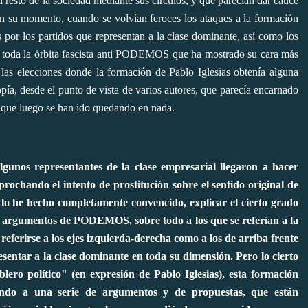
al resto de la sociedad mediante sus círculos, y que parecían dar cauce
o en su momento,
cuando se volvían feroces los ataques a la formación
por los partidos que representan a la clase dominante, así como los
 toda la
órbita fascista anti PODEMOS
que ha mostrado su cara más
e las elecciones donde la formación de Pablo Iglesias obtenía alguna
opía, desde el punto de vista de varios autores,
que parecía encarnado
 que luego se han ido quedando en nada.
gunos representantes de la clase empresarial llegaron a hacer
rochando el intento de prostitución sobre el sentido original de
 lo he hecho completamente convencido, explicar el cierto grado
s argumentos de PODEMOS, sobre todo a los que se referían a la
referirse a los ejes izquierda-derecha como a los de arriba frente
esentar a la clase dominante en toda su dimensión. Pero lo cierto
blero político" (en expresión de Pablo Iglesias), esta formación
iando a una serie de argumentos y de propuestas, que están