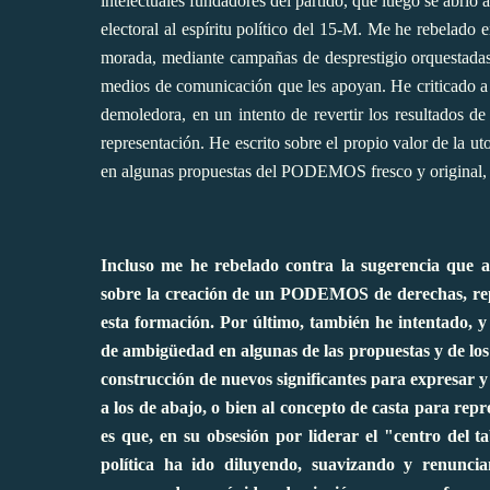
intelectuales fundadores del partido, que luego se abrió 
electoral al espíritu político del 15-M. Me he rebelad
morada,
mediante campañas de desprestigio orquestadas 
medios de comunicación que les apoyan. He criticado a
demoledora, en un intento de revertir los resultados d
representación. He escrito sobre
el propio valor de la ut
en algunas propuestas del PODEMOS fresco y original,
Incluso me he rebelado contra la sugerencia que al
sobre la creación de un PODEMOS de derechas,
rep
esta formación. Por último, también he intentado, y
de ambigüedad en algunas de las propuestas y de lo
construcción de nuevos significantes para expresar y 
a los de abajo, o bien al concepto de casta para repr
es que, en su obsesión por liderar el "centro del ta
política ha ido diluyendo, suavizando y renunc